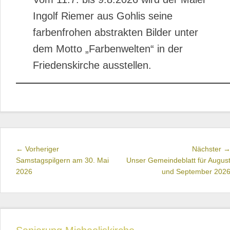
Ingolf Riemer aus Gohlis seine
farbenfrohen abstrakten Bilder unter
dem Motto „Farbenwelten“ in der
Friedenskirche ausstellen.
Beitragsnavigation
Vorheriger
← Vorheriger
Nächster 
Beitrag:
Samstagspilgern am 30. Mai
Unser Gemeindeblatt für Augus
2026
und September 202