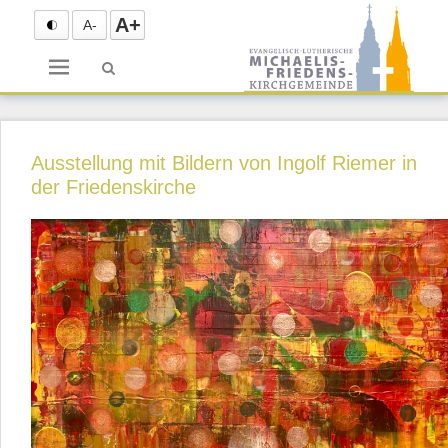
A+
A-
Menü
Ausstellung mit Bildern von Ingolf Riemer in
der Friedenskirche