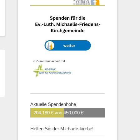
hster
rag:
Aktuelle Spendenhöhe
204.180 € von 450.000 €
Helfen Sie der Michaeliskirche!