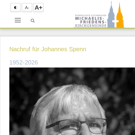
A+
A-
Menü
Nachruf für Johannes Spenn
1952-2026